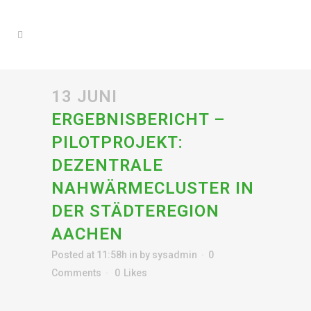
13 JUNI
ERGEBNISBERICHT –
PILOTPROJEKT:
DEZENTRALE
NAHWÄRMECLUSTER IN
DER STÄDTEREGION
AACHEN
Posted at 11:58h
in
by
sysadmin
0
Comments
0
Likes